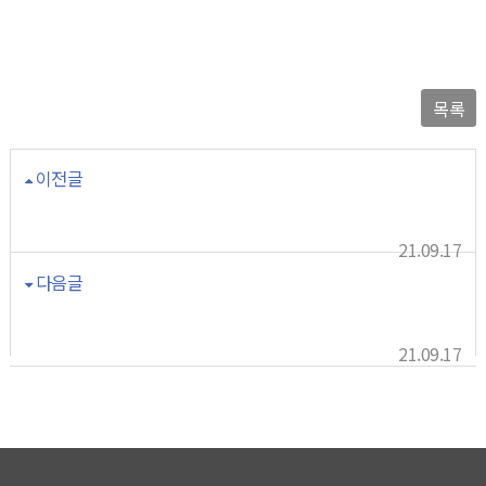
목록
이전글
[이투데이] 연세대ㆍ순천향대ㆍ한남대 등 20곳 교육부 4차 산
업혁명 혁신선도 (2020.05.22)
21.09.17
다음글
[베리타스알파] 4차산업혁명 혁신선도대학 연대 시립대 숙대등
20개교 선정 (2020.05.22)
21.09.17