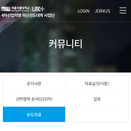
본문 바로가기
LOGIN
JOINUS
열기
커뮤니티
열기
열기
공지사항
자료실(양식함)
열기
산학협력 온라인EXPO
일정
열기
보도자료